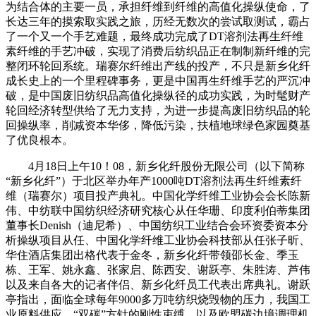
为结合体的主要一员，承担纤维到纤维的高值化操纵使命，了
长达三年的摸索取实践之旅，历经无数次的尝试取测试，霸占
了一个又一个手艺难题，最终成功完成了DT溶剂法再生纤维
素纤维的手艺冲破，实现了消费后纺织品正在制制新纤维的完
整闭环轮回系统。瑞赛尔纤维出产线的投产，不只是新乡化纤
成长史上的一个里程碑事务，更是中国再生纤维手艺的严沉冲
破，是中国废旧纺织品高值化操纵径的成功实践，为时髦财产
轮回经济转型供给了无力支持，为进一步提高废旧纺织品的轮
回操纵率，削减资本华侈，降低污染，扶植地球绿色家园奠基
了优良根本。
4月18日上午10！08，新乡化纤股份无限公司（以下简称
“新乡化纤”）于北区举办年产1000吨DT溶剂法再生纤维素纤
维（瑞赛尔）项目投产典礼。中国化学纤维工业协会会长陈新
伟、中纺联中国纺织经济研究核心从任华珊、印度利伯蒂集团
董事长Denish（迪尼希）、中国纺织工业结合会环资委资本分
析操纵项目从任、中国化学纤维工业协会科技部从任张子昕、
华住酒店集团出格代表于金冬，新乡化纤带领邵长金、季玉
栋、王军、姚永鑫、张家启、陈西安、谢跃亭、朱胜涛、芦伟
以及来自各大的记者伴侣、新乡化纤员工代表出席典礼。谢跃
亭指出，面临全球每年9000多万吨纺织烧毁物的压力，我国工
业原料供应、“双碳”方针的刚性束缚，以及欧盟碳边境调理机