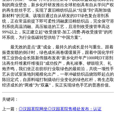
制的商业壁垒，新乡化纤研发推出全球初创具有自从学问产权
的再生纺丝手艺，实现了废旧棉纺织品从“垃圾”到“高附加值
新材料”的完满。该项目通过自从研发的DT绿色复合溶剂系
统，正在常温前提下即可柔性消融废旧棉纺织品，完全保守溶
剂系统高温消融、高压输送的工艺，且溶剂收受接管率高达
99%以上，实正建立起“收受接管-加工-消费-再收受接管”的闭
环系统，为行业低碳转型供给了“中国方案”。
最无效的是点“废”成金，最持久的成长是付与重生。跟着
振聋发聩的倒计时，绿色成长画卷缓缓展开，跟着中国化学纤
维工业协会会长陈新伟颁布发表“新乡化纤年产1000吨DT溶剂
法再生纤维素纤维项目”成功投产，典礼竣事。锣鼓喧天、礼
炮齐鸣，我们坐正在纺织行业取绿色的最前沿，共统一项性手
艺从尝试室落地到规模化出产，一举冲破纺织品烧毁即起点的
陈旧定式，自原料端打制撬动行业变化的绿色杠杆，将生态取
经济成长的“两难”为“双赢”，实正实现绿色手艺的普惠价值。
关键词：
上一篇：
◎汉园茗院网坐◎汉园茗院售楼处发布：认证