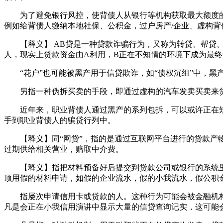
为了避免银行风控，使背债人从银行等机构获取最大额度的贷
例如给背债人缴纳本地社保、公积金，过户房产/企业、虚构
【释义】 AB贷是一种贷款诈骗行为，又称为转贷、帮贷、
人，现实上贷款资金由A利用，B正在不知情的环境下成为最
“花户”也可能被黑产用于信贷欺诈，如“债权沉组”中，黑
另指一种伪拆买卖的手段，即通过虚构的汽车发卖买卖来贷
近年来，职业背债人通过黑产的系列包拆，可以或许正在短
手到职业背债人的骗贷行列中。
【释义】同“网贷”，指的是通过互联网平台进行的贷款产物
过期供给相关营业，赔取中介费。
【释义】指把材料预备好后提交到贷款公司或银行的系统里
顶用假的材料申请，如假的企业流水，假的小我流水，假公积
指屡次申请信用卡或贷款的人。这种行为可能会被金融机构视
凡是会正在小我信用演讲中显示大量的信贷查询记实，这可能