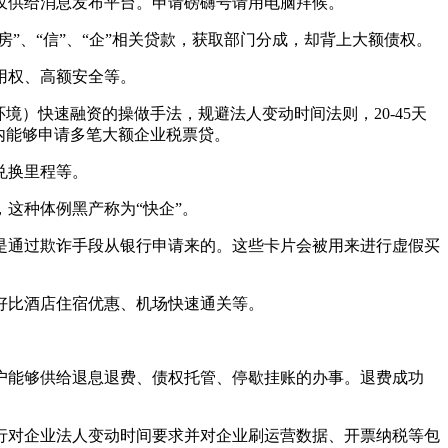
供给消息发布平台。申请磅礴号请用电脑拜候。
、“信”、“企”相关贷款，获取部门分成，却背上大额债权。
用权、高额安全等。
）快速融资的操做手法，规避法人变动时间法则，20-45天
内能够申请多笔大额企业税票贷。
兑换里程等。
这种体例黑产称为“快企”。
通过欺诈手段从银行申请来的。这些卡片会被用来进行虚假买
事，好比酒店住宿优惠、机场快速通关等。
能够供给退息退费、债权托管、停歇挂账的办事。退费成功
对企业法人变动时间要求并对企业刷运营数据、开票纳税等包