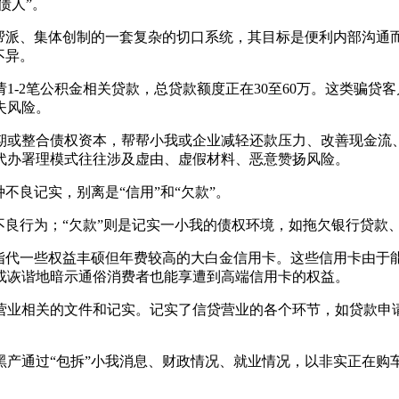
债人”。
派、集体创制的一套复杂的切口系统，其目标是便利内部沟通
不异。
2笔公积金相关贷款，总贷款额度正在30至60万。这类骗贷
失风险。
或整合债权资本，帮帮小我或企业减轻还款压力、改善现金流、
代办署理模式往往涉及虚由、虚假材料、恶意赞扬风险。
良记实，别离是“信用”和“欠款”。
良行为；“欠款”则是记实一小我的债权环境，如拖欠银行贷款
代一些权益丰硕但年费较高的大白金信用卡。这些信用卡由于
或诙谐地暗示通俗消费者也能享遭到高端信用卡的权益。
业相关的文件和记实。记实了信贷营业的各个环节，如贷款申请
通过“包拆”小我消息、财政情况、就业情况，以非实正在购车