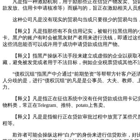
凡是指一种激励机制，用于励那些正在信贷产物发卖、贷款
款发放、信用卡申请核准等）而赐与的，旨正在激励相关人员
这种公司凡是没有现实的贸易勾当或只要很少的贸易勾当，
【释义】凡是指那些有不良信用记实，被银行拉黑信用的小
卡。黑户的账户有时会被黑灰财产者用来进行洗钱，即通过这
这些消息能否可以或许用于成功申请贷款或信用产物。
【释义】指黑产操纵不法手段来建立或虚假的企业以获取不
藏，避免被发觉或者用于不法目标，例如企业税票贷或其他不
“债权沉组”指黑产中介通过“前期垫资”等帮帮方针客户还
人分歧的是，进行“债权沉组”的凡是是公事员、大夫、教师
力。
【释义】凡是指正在征信系统中没有任何贷款或信用卡记实
物料类，常正在Telegram、推特、potato上售卖。
【释义】凡是是指银行正在贷款审批过程中放宽了某些尺度
程等。
欺诈者可能会操纵这种“白户”的身份来进行信贷欺诈，好比