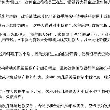
产称为“慢企”。这种企业往往是正在过户后进行大额企业流水包拆
统的缝隙、政策缝隙或其他非正轨手段来申请并获得信用卡或
有还款能力的人，这些人通过对小我资产环境等进行虚假包拆
法行为套他人，损害他人好处，这是属于严沉诈骗行为，面对法
机构来说，A本就无贷款天分却成为现实用款人，以至无还款能
种环境下的个别，因为没有过去的假贷汗青，使得银行或贷款
虚构劳动关系帮帮客户补缴公积金，最终达到骗取银行等金融机
或收集贷款产物的行为。这种行为凡是涉及伪制小我消息、收入
在大数据中留下记实。这种环境凡是是因为小我屡次申请网贷
高、欠债高档。
度并逃避还款义务，给银行和金融机构形成丧失。空卡行为次要