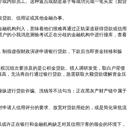
或内部员工。这种返点或励是基于每成功完成一笔买卖（如贷
取贷款、信用证或其他金融办事。
融机构列入，意味着他们很难再通过正轨渠道获得贷款或信用
黑户的小我消息测验考试正在分歧的金融机构中进行撞库，查看
制假虚假财政演讲申请银行贷款，下款后当即资金转移和躲
债权沉组次要涉及的是公积金贷款。猎人调研发觉，取白户背债
极高，无法再自行通过银行贷款，急需获取大额贷款缓解资金压
纵进行贷款诈骗、洗钱等不法勾当；正在黑灰产财产链中属于
申请人信用评分的要求、放宽对贷款用处的，或是简化审批流
以或许正在银行和金融机构缺乏对其信用汗青的领会的环境下，