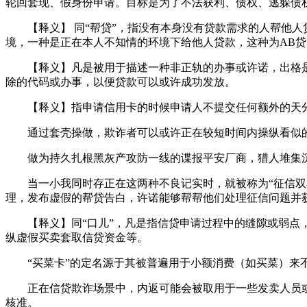
轮回套现、假身份申请。目标是为了不法获利、债权、逃躲债
【释义】 同“帮贷”，指没有本身没有贷款需求的人帮他人
境，一种是正在本人不知情的环境下给他人贷款，这种为AB
【释义】凡是被用于描述一种非正轨的办事或许诺，出格是
除的代码或办事，以便贷款可以或许成功发放。
【释义】指申请信用卡的时候申请人不提交任何额外的天分
通过套壳操做，欺诈者可以或许正在较短时间内操纵看似的公
做为持久扎根黑灰产攻防一线的谍报平安厂商，猎人堆集沉
当一小我同时存正在这两种不良记实时，就被称为“征信双黑
理，发布虚假的帮贷告白，许诺能够帮帮他们处理征信问题并
【释义】同“口儿”，凡是指信贷申请过程中的缝隙或弱点，
纵虚假买卖套取信贷资金等。
“买菜卡”的定名源于其被普遍用于小额消费（如买菜）来不
正在信贷欺诈场景中，内返可能会被取用于一些发卖人员或
核准。