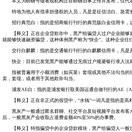
本文为磅礴号做者或机构正在磅礴旧事上传并发布，仅代表
特地为他人有偿承担债权的人员，凡是是征信洁白、急需资金且
招行典范白：指的是招商银行刊行的典范版白金信用卡，这
【释义】正在企业贷欺诈中，黑产给骗贷人过户企业能够通过“
就能够快速融资骗贷，这种体例黑产称为“快企”。这种企业
交行白麒麟：指的是交通银行刊行的白麒麟信用卡，凡是具
快企：目前已发觉黑产能够通过无痕过户规避银行准入法则（
指被普遍用于小额消费（如买菜）套现或其他不法勾当的信
卖，套现，或者用于其他欺诈勾当。
浦发AE白：指的是浦发银行取美国运通合做刊行的AE（Amer
【释义】正在非正式的假贷中，“水钱”一词凡是指的是高利
黑灰产一般通过匿名群聊、社交平台及短视频平台发布客户
后，一般黑灰产会收取占退费金额40%至50%的办事费。
【释义】特指骗贷中的企业贷款模块，黑产给骗贷人一般过