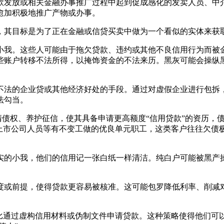
发放或相关金融办事推广过程中起到促成感化的发卖人员、中介
愈加积极地推广产物或办事。
其目标是为了正在金融或信贷买卖中做为一个看似的实体来获
我。这些人可能由于拖欠贷款、违约或其他不良信用行为而被金
些账户转移不法所得，以掩饰资金的不法来历。黑灰可能会操纵
法的企业贷或其他经济好处的手段。通过对虚假企业进行包拆，
法勾当。
清债权、养护征信，使其具备申请更高额度“信用贷款”的资历，
、上市公司人员等有不变工做的优良单元职工，这类客户往往欠债
的小我，他们的信用记一张白纸一样清洁。纯白户可能被黑产操
或前提，使得贷款更容易被核准。这可能包罗降低利率、削减对
通过虚构信用材料或伪制文件申请贷款。这种策略使得他们可