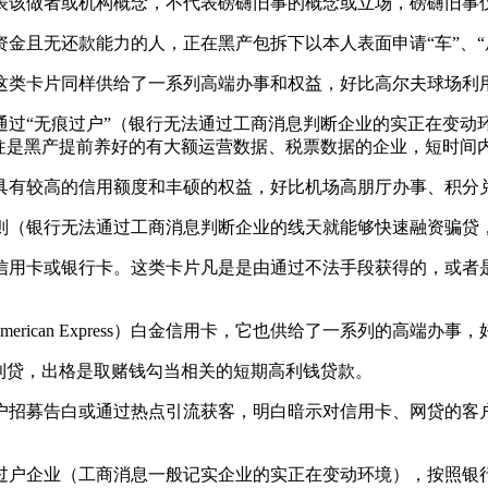
该做者或机构概念，不代表磅礴旧事的概念或立场，磅礴旧事仅
无还款能力的人，正在黑产包拆下以本人表面申请“车”、“房”
类卡片同样供给了一系列高端办事和权益，好比高尔夫球场利
无痕过户”（银行无法通过工商消息判断企业的实正在变动环境
往往是黑产提前养好的有大额运营数据、税票数据的企业，短时间
有较高的信用额度和丰硕的权益，好比机场高朋厅办事、积分
银行无法通过工商消息判断企业的线天就能够快速融资骗贷，
用卡或银行卡。这类卡片凡是是由通过不法手段获得的，或者是
ican Express）白金信用卡，它也供给了一系列的高端办
贷，出格是取赌钱勾当相关的短期高利钱贷款。
招募告白或通过热点引流获客，明白暗示对信用卡、网贷的客户
户企业（工商消息一般记实企业的实正在变动环境），按照银行