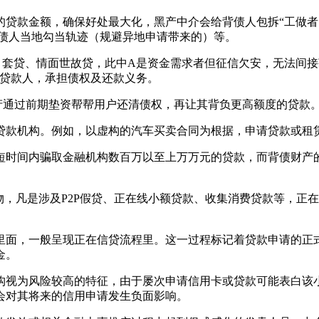
款金额，确保好处最大化，黑产中介会给背债人包拆“工做者
背债人当地勾当轨迹（规避异地申请带来的）等。
套贷、情面世故贷，此中A是资金需求者但征信欠安，无法间接
终贷款人，承担债权及还款义务。
产通过前期垫资帮帮用户还清债权，再让其背负更高额度的贷款
款机构。例如，以虚构的汽车买卖合同为根据，申请贷款或租赁
时间内骗取金融机构数百万以至上万万元的贷款，而背债财产的
，凡是涉及P2P假贷、正在线小额贷款、收集消费贷款等，正
面，一般呈现正在信贷流程里。这一过程标记着贷款申请的正式
金。
为风险较高的特征，由于屡次申请信用卡或贷款可能表白该小
会对其将来的信用申请发生负面影响。