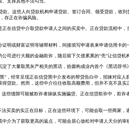
权、支撑其他不法勾当。
贷款。这些人向贷款机构申请贷款、签订合同、领受贷款，收到贷
贷，存正在诈骗风险。
正在信贷中介取贷款申请人之间的买卖中。正在贷款流程中，当
证明或财富证明等辅帮材料，间接填写申请表来申请信用卡的一
司进行大额的金融欺诈，随后留下欠债累累的“壳”让信贷机
淀了大量取黑灰产相关的黑话，拾掇构成业内首个《黑话辞书
”，经常呈现正在信贷黑中介发布的帮贷告白中，招徕对应人
获得贷款。然而，这些中介往往收取高额费用，但并不克不及实
这些缝隙可能被欺诈者操纵实施骗贷。正在信贷欺诈中，欺诈
法买卖的实正在目标，正在这些环境下，可能会取一些商家，
中介为了获取更高的返点，可能会居心放松对申请人天分的审核