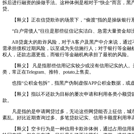
拆后进行融资的操做手法。这种体例是相对于“快企”而言，黑
贷。
【释义】正在信贷欺诈的场景下，“偷渡”指的是操纵银行系
“白户背债人”往往是那些征信记实洁白、急需大量资金却没
AB贷庞大的欺诈风险，对于A客户及黑产中介来说，通过不
需承担债权过期风险，以至成为失信施行人；对于银行等金融
权人，还款志愿更低，而银行等金融机构承担了最初的风险。
【释义】 凡是指那些信用记实较少或没有信用记实的人。这
类，常正在Telegram、推特、potato上售卖。
也指“公积金包拆”，指黑产伪制虚假APP公积金数据，或
【释义】指以不还款为目标的屡次申请和利用各类小额贷款
款。
凡是指的是申请网贷过多，无论这些网贷能否上征信，城市正
紊乱。好比近期查询过多、多笔贷款记实、信用卡额度利用率
【释义】空卡行为是一种信用卡欺诈体例，通过占用信用额