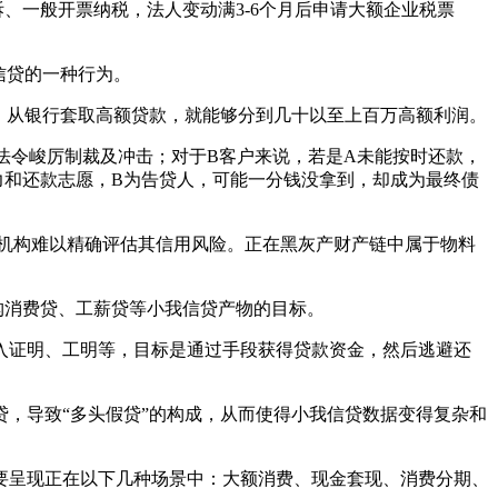
、一般开票纳税，法人变动满3-6个月后申请大额企业税票
信贷的一种行为。
，从银行套取高额贷款，就能够分到几十以至上百万高额利润。
令峻厉制裁及冲击；对于B客户来说，若是A未能按时还款，
力和还款志愿，B为告贷人，可能一分钱没拿到，却成为最终债
机构难以精确评估其信用风险。正在黑灰产财产链中属于物料
构消费贷、工薪贷等小我信贷产物的目标。
证明、工明等，目标是通过手段获得贷款资金，然后逃避还
，导致“多头假贷”的构成，从而使得小我信贷数据变得复杂和
呈现正在以下几种场景中：大额消费、现金套现、消费分期、