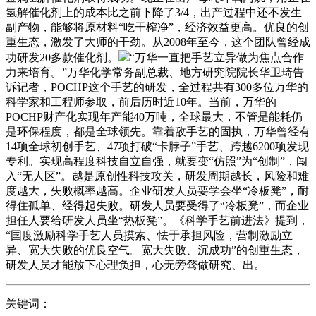
氢解催化剂上的成本比之前下降了3/4，出产过程中还不发生
副产物，能够将原材料“吃干榨净”，经济效益更高。优良的创
重生态，激发了大师的干劲。从2008年至今，这个团队曾经成
功研发20多款催化剂。
“万华一直把手艺立异做为焦点合作
力来培育。”万华化学常务副总裁、地方研究院院长华卫琦告
诉记者，POCHP这个手艺的研发，全过程共有300多位万华的
科学家和工程师参取，前后历时近10年。当前，万华的
POCHP财产化实现年产能40万吨，全球最大，不管是能耗仍
是环保程度，都是全球领先。靠着敌手艺的固执，万华曾经有
14项全球初创手艺、47项打破“卡脖子”手艺、跨越6200项发现
专利。实现高程度科技自立自强，就要变“仿照”为“创制”，闯
入“无人区”。越是原创性科技攻关，研发周期越长，风险和难
度越大，失败概率越高。企业研发人员要学会坐“冷板凳”，耐
得住孤单、经得起失败。研发人员要受得了“冷板凳”，而企业
担任人要给研发人员坐“热板凳”。《科学手艺前进法》提到，
“国度激励科学手艺人员摸索、怯于承担风险，营制激励立
异、宽大失败的优良空气。宽大失败、沉成功”的创重生态，
研发人员才能放下心理负担，心无旁骛做研究、出。
关键词：