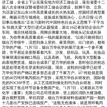
济工做，全省上下认实落实地方经济工做会议，落实省委十二
届八次全体味议暨省委经济工做会议摆设，鼓脚干劲、立异。
为活泼记实山东16市高质量成长的火热实践，挖掘经济典型案
例，阐扬示范引领感化，提振成长预期决心，公共日报·公共
旧事出格推出“正在习新时代中国特色社会从义思惟下·干字当
头 怯挑大梁”大型行进式从题报道，派出16记者深切企业出产
车间、项目扶植现场，用脚步测量大地，用镜头记实成长脉
动，为你带来高质量成长一线的最新报道。“以前只晓得我们
烟台万华很牛，没想到身上穿的、家里用的、出门坐的，都有
万华的产物。”1月7日，烟台万华化学的展厅送来一个参不雅
团，市平易近吴密斯看着汽车、沙发、纺织品、玩具、化妆品
等琳琅满目标糊口用品，以及高铁、飞机、风电等大型配备，
由衷地赞赏道。烟台合成革厂是万华的前身，昔时创立的初志
就是处理老苍生穿皮鞋的问题。现在，皮鞋的问题早已处理，
万华化学的产物以更多形态走进了千家万户。
“何处就是我
们的40万吨环氧丙烷出产安拆，采用万华自从研发的、国际领
先的POCHP手艺，从工艺流程到催化剂均为自从研发，同时
还实现了焦点环节设备全数国产化。”1月7日，记者跟从万华
化学（蓬莱）无限公司总司理袁帅，登上园区消防大楼顶楼。
露台视野宽阔，举目四望，烟台万华新材料低碳财产园一期的
十几套出产安拆已连续投产。“这瓶无色液体，就是用环氧丙