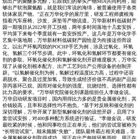
烷出产的聚醚多元醇，它跟我们的拳头产物MDI共同利用，能
够出产软泡聚氨酯，就是我们常说的海绵，被普遍使用于各类
软体家居产物。”正在万华化学的展厅里，研发工程师虞根海
指着汽车座椅、沙发、床垫等产物说道。万华新材料低碳财产
园一期项目从2022年开工扶植，两年多时间落地十几套安拆，
平均算下来每个季度就有一套安拆投产。这几年是万华化学手
艺集中落地期，万华新材料低碳财产园恰是为衔接这些而设
立。以出产环氧丙烷的POCHP手艺为例，涉及过氧化、环氧
化、氢解三个环节步调。此中，环氧化和氢解环节都要有催化
剂的参取。环氧化催化剂和氢解催化剂开辟难度极大，万华实
现了从催化剂根本配方、出产工艺到出产公用设备的创制开
辟。“以氢解催化剂为例，氢解过程温度比力高，过程中还容
易脱水、聚合及过度加氢，导致生成经济价值不高的副产品如
异丙基环己烷。因而对催化剂的强度、抗烧结性、选择性都有
比力高的要求。”万华研究院催化剂课题组担任人李做金说。
万华启动研发项目时，国内用得比力多的是贵金属催化剂，其
价钱较高，且率和选择性均不抱负。“基于对反映和催化剂的
深切理解，万华开展了新型氢解催化剂的设想开辟，启用了9
套尝试安拆，对400多种配方系统进行验证。”李做金说，研发
最吃紧的时候，他和同事吃住正在单元，他们的尝试室被称为
“长明尝试室”。颠末频频“失败”，团队最终霸占相关难题，非
金属氢解催化剂取得成功。现正在出产每吨环氧丙烷，用正在