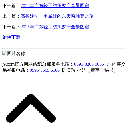
下一篇：
2025年广东轻工纺织财产全景图谱
上一篇：
高棉浅笑：申威隆的六天柬埔寨之旅
下一篇：
2025年广东轻工纺织财产全景图谱
附件下载
j9.com官方网站纺织总部服务电话：
0595-8205 0055
/ 内幕交
易举报电话：
0595-8565 6506
陈美珍 小姐（董事会秘书）