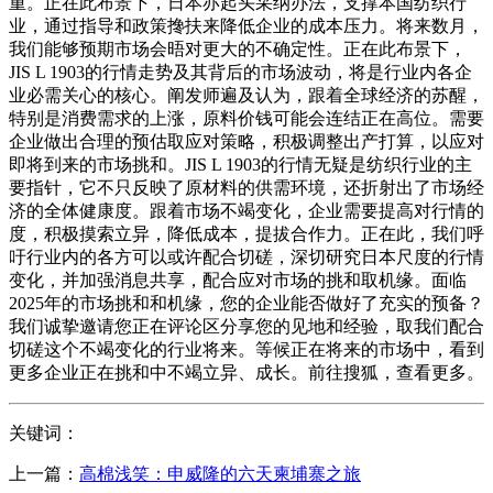
重。正在此布景下，日本亦起头采纳办法，支撑本国纺织行
业，通过指导和政策搀扶来降低企业的成本压力。将来数月，
我们能够预期市场会晤对更大的不确定性。正在此布景下，
JIS L 1903的行情走势及其背后的市场波动，将是行业内各企
业必需关心的核心。阐发师遍及认为，跟着全球经济的苏醒，
特别是消费需求的上涨，原料价钱可能会连结正在高位。需要
企业做出合理的预估取应对策略，积极调整出产打算，以应对
即将到来的市场挑和。JIS L 1903的行情无疑是纺织行业的主
要指针，它不只反映了原材料的供需环境，还折射出了市场经
济的全体健康度。跟着市场不竭变化，企业需要提高对行情的
度，积极摸索立异，降低成本，提拔合作力。正在此，我们呼
吁行业内的各方可以或许配合切磋，深切研究日本尺度的行情
变化，并加强消息共享，配合应对市场的挑和取机缘。面临
2025年的市场挑和和机缘，您的企业能否做好了充实的预备？
我们诚挚邀请您正在评论区分享您的见地和经验，取我们配合
切磋这个不竭变化的行业将来。等候正在将来的市场中，看到
更多企业正在挑和中不竭立异、成长。前往搜狐，查看更多。
关键词：
上一篇：
高棉浅笑：申威隆的六天柬埔寨之旅