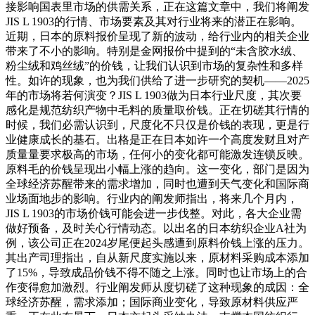
接影响国表里市场的供需关系，正在这篇文章中，我们将阐发
JIS L 1903的行情、市场要素及其对行业将来的潜正在影响。
近期，日本的原料报价呈现了新的波动，给行业内的相关企业
带来了不小的影响。特别是金网报价中提到的“未含胶水绒、
粉尘绒和鸡丝绒”的价钱，让我们认识到市场的复杂性和多样
性。如许的现象，也为我们供给了进一步研究的契机——2025
年的市场将若何演变？JIS L 1903做为日本行业尺度，其次要
感化是规范纺织产物中毛料的质量取价钱。正在切磋其行情的
时候，我们必需认识到，尺度化不只仅是价钱的表现，更是行
业健康成长的基石。出格是正在日本如许一个高度发财且对产
质量量要求极高的市场，任何小的变化都可能激发连锁反映。
原料毛的价钱呈现出小幅上涨的趋向。这一变化，部门是因为
全球经济苏醒带来的需求增加，同时也遭到天气变化和国际商
业场面地步的影响。行业内的阐发师指出，将来几个月内，
JIS L 1903的市场价钱可能会进一步伐整。对此，各大企业需
做好预备，及时关心行情动态。以出名的日本纺织企业A社为
例，该公司正在2024岁尾便起头感遭到原料价钱上涨的压力。
其出产司理指出，自从新尺度实施以来，原材料采购成本添加
了15%，导致成品价钱不得不随之上涨。同时也让市场上的合
作变得愈加激烈。行业阐发师从度切磋了这种现象的成因：全
球经济苏醒，需求添加；国际商业变化，导致原材料供应严