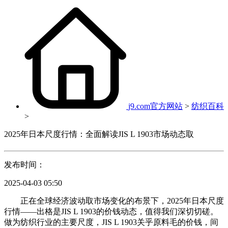
j9.com官方网站
>
纺织百科
>
2025年日本尺度行情：全面解读JIS L 1903市场动态取
发布时间：
2025-04-03 05:50
正在全球经济波动取市场变化的布景下，2025年日本尺度
行情——出格是JIS L 1903的价钱动态，值得我们深切切磋。
做为纺织行业的主要尺度，JIS L 1903关乎原料毛的价钱，间