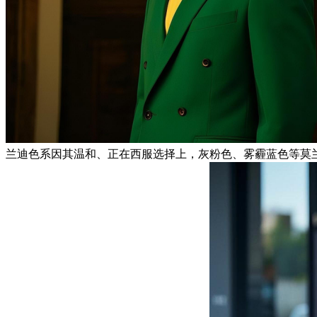
兰迪色系因其温和、正在西服选择上，灰粉色、雾霾蓝色等莫