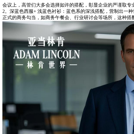
会议上，高管们大多会选择如许的搭配，彰显企业的严谨取专
2。深蓝色西服+ 浅蓝色衬衫：蓝色系的深浅搭配，营制出一
正式的商务勾当，如商务午餐会、行业研讨会等场所，这种搭