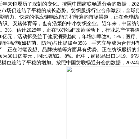
年来也履历了深刻的变化。按照中国纺联畅通分会的数据，202
，专业市场仍连结了平稳的成长态势。纺织服拆行业合作激烈，全
牌影响力、快速的供应链响应能力和普遍的市场渠道，正在全球
织、安踏体育等，也有浩繁的中小纺织企业。近年来，中国纺织
3%。估计2025年，正在“双轮回”政策驱动下，行业总产值将连
00亿元，活动拆受益于健康消费趋向，年增加率达8。5%；医疗、
功能性帮剂(如抗菌、防污)占比提拔至35%，手艺立异成为合作
产，正在时髦设想、品牌扶植等方面具有劣势。正在纺织服拆的
3011亿美元，同比增加2。8%。此中，纺织品出口1419。6亿
模也连结了平稳的增加。按照中国纺联畅通分会的数据，2024