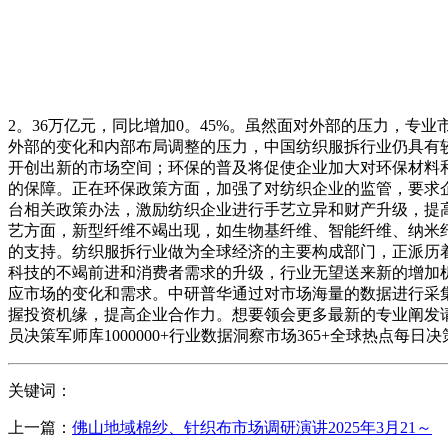
2。36万亿元，同比增加0。45%。虽然面对外部的压力，专
外部的变化和内部布局调整的压力，中国纺织服拆行业仍具有
开创出新的市场空间；环保的普及将促使企业加大对环保材料
的保障。正在环保政策方面，加强了对纺织企业的监管，要求
台相关政策办法，激励纺织企业进行手艺立异和财产升级，提
艺方面，新型纤维不竭出现，如生物基纤维、智能纤维、纳米
的支持。纺织服拆行业做为全球经济的主要构成部门，正派历
科技的不竭前进和消费者需求的升级，行业无望送来新的增加
应市场的变化和需求。中研普华通过对市场海量的数据进行采
握投资机缘，提高企业合作力。想要领会更多最新的专业阐发请点
员决策军师库1000000+行业数据洞察市场365+全球热点每日
关键词：
上一篇：
佛山地域棉纱、针织布市场调研演讲2025年3月21～