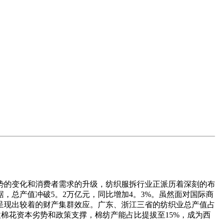
的变化和消费者需求的升级，纺织服拆行业正派历着深刻的布
，总产值冲破5。2万亿元，同比增加4。3%。虽然面对国际商
呈现出较着的财产集群效应。广东、浙江三省的纺织业总产值占
凭仗棉花资本劣势和政策支撑，棉纺产能占比提拔至15%，成为西