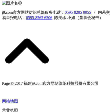
j9.com官方网站纺织总部服务电话：
0595-8205 0055
/ 内幕交
易举报电话：
0595-8565 6506
陈美珍 小姐（董事会秘书）
Page © 2017 福建j9.com官方网站纺织科技股份有限公司
网站地图
营业执照