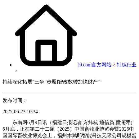
j9.com官方网站
>
针织行业
>
持续深化拓展“三争”步履]智改数转加快财产“
发布时间：
2025-06-23 10:34
东南网6月9日讯（福建日报记者 方炜杭 通信员 颜澜萍）
5月底，正在第二十二届（2025）中国畜牧业博览会暨2025中
国国际畜牧业博览会上，福州木鸡郎智能科技无限公司规模蛋