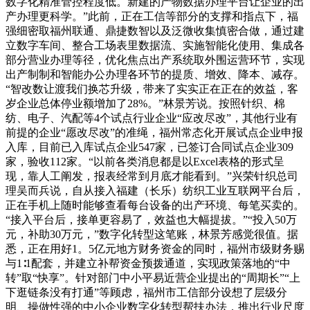
数字化精准管控程度低。新建的产物数据办理平台让企业的出
产办理更科学。”此前，正在工信等部分的支撑和指点下，福
强细密取福州联通、鼎捷数智以及泛微收集慎密合做，通过建
立数字车间、整合工场表里数据流、实施智能化使用、集成各
部分营业办理等径，优化焦点出产系统取外围运营环节，实现
出产制制和智能办公办理各环节的提质、增效、降本、减存。
“智改数让渡我们换芯升级，带来了实实正在正在的效益，客
岁企业总体停业额增加了28%。”林景芳说。按照针织、棉
纺、电子、汽配等4个试点行业企业“应改尽改”，其他行业有
前提的企业“愿改尽改”的准绳，福州常态化开展试点企业申报
入库，目前已入库试点企业547家，已签订合同试点企业309
家，验收112家。“以前各类消息都是以Excel表格的形式呈
现，靠人工阐发，报表经常到月底才能看到。”兴荣针织总司
理吴而兵说，自从接入福建（长乐）纺织工业互联网平台后，
正在手机上随时能够查看每台设备的出产环境、每笔买卖的。
“接入平台后，接单更容易了，效益也大幅提拔。”“投入50万
元，补助30万元，”数字化转型这笔账，林景芳感觉很值。据
悉，正在用好1。5亿元地方财务资金的同时，福州市级财务赐
与1∶1配套，并建立补帮资金预拨通道，实现政策落地的“中
转”取“快享”。针对部门中小平易近营企业提出的“周期长”“上
下逛链条没有打通”等顾虑，福州市工信部分设想了层级分
明、操做性强的中小企业数字化转型帮扶办法，推出行业尺度