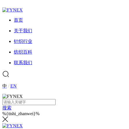
首页
关于我们
针织行业
纺织百科
联系我们
中
/
EN
搜索
%{tishi_zhanwei}%