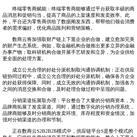
终端零售商赋能：终端零售商能够通过平台获取丰硕的商
品消息和促销勾当，提高了商品的上架速度和发卖效率。此
外，平台还为零售商供给了数据阐发东西，帮帮他们领会消费
者的需求偏好，优化商品陈列和营销策略。
数商云将加强取财产链上下逛企业的合做，建立愈加完美
的财产生态系统。例如，取金融机构合做推出更多立异的金融
办事产物；取科研机构合做开展手艺研发和立异，为企业供给
更全面的处理方案。
成立公允合理的好处分派机制取沟通协调机制：正在供应
链协同过程中，成立公允合理的好处分派机制，确保各方企业
的好处获得保障。同时，成立无效的沟通协调机制，加强各方
之间的消息交换和合做，及时处理合做过程中呈现的问题。
分销渠道拓展取办理：平台整合了大量的分销商资本，为
品牌商拓展了发卖渠道。同时，通过数字化的分销办理系统，
品牌商能够及时分销商的发卖环境、库存程度和资金情况，加
强对分销渠道的办理和节制。
正在数商云S2B2B2B模式中，供应链平台S是整个模式的