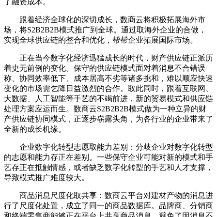
了融资成本。
跟着经济全球化的深切成长，数商云将积极拓展海外市
场，将S2B2B2B模式推广到全球。通过取海外企业的合做，
实现全球供应链的整合和优化，帮帮企业拓展国际市场。
正在当今数字化经济迅猛成长的时代，财产供应链正派历
着史无前例的变化。保守的供应链模式面对着消息不合错误
称、协同效率低下、成本居高不劣等诸多挑和，难以顺应快速
变化的市场需乞降日益激烈的合作。取此同时，跟着互联网、
大数据、人工智能等手艺的不竭前进，新的贸易模式和供应链
处理方案应运而生。数商云S2B2B2B模式做为一种立异的财
产供应链协同模式，正逐步崭露头角，为各行业的企业带来了
全新的成长机缘。
企业数字化转型志愿取能力差别：分歧企业对数字化转型
的志愿和能力存正在差别。一些保守企业可能对新的模式和手
艺存正在抵触情感，或者缺乏数字化转型的手艺和人才支撑，
导致模式推广难度较大。
商品消息尺度化取共享：数商云平台对建材产物的消息进
行了尺度化处置，成立了同一的商品数据库。品牌商、分销商
和终端零售商能够正在平台上共享商品消息，避免了因消息不