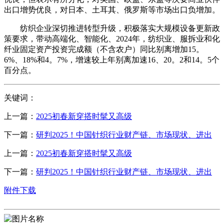
出口增势优良，对日本、土耳其、俄罗斯等市场出口负增加。
纺织企业深切推进转型升级，积极落实大规模设备更新政
策要求，带动高端化、智能化、2024年，纺织业、服拆业和化
纤业固定资产投资完成额（不含农户）同比别离增加15。
6%、18%和4。7%，增速较上年别离加速16、20。2和14。5个
百分点。
关键词：
上一篇：
2025初春新穿搭时髦又高级
下一篇：
研判2025！中国针织行业财产链、市场现状、进出
上一篇：
2025初春新穿搭时髦又高级
下一篇：
研判2025！中国针织行业财产链、市场现状、进出
附件下载