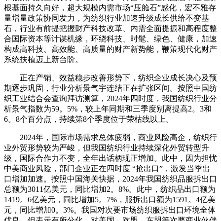
根基面持久向好，超大规模内需市场“压舱石”感化，宏不雅存
量增量政策协同发力，为纺织行业加速升级成长供给不变基
石，行业有前提把握财产科技改革、内需全面提振和高程度整
合国际资本等计谋机缘，环绕科技、时髦、绿色、健康，加速
构成高科技、高效能、高质量的财产新势能，鞭策现代化财产
系统扶植迈上新台阶。
正在产销、效益稳步改善形势下，纺织企业成长决心及预
期逐步巩固，行业分析景气宇连结正在扩张区间。按照中国纺
织工业结合会查询拜访测算，2024年四时度，我国纺织行业分
析景气指数为59。5%，较上年同期和三季度别离提高2。3和
6。8个百分点，持续第8个季度位于荣枯线以上。
2024年，国际市场需求总体疲弱，商业风险高企，纺织行
业外贸形势较为严峻，但我国纺织行业持续深化外贸转型升
级，国际合作力不变，全年出话柄现正增加。此中，因为担忧
中美商业风险，部门企业正在四时度 “抢出口”，激发当季出
口增加加速。按照中国海关快据，2024年我国纺织品服拆出口
总额为3011亿美元，同比增加2。8%。此中，纺织品出口额为
1419。6亿美元，同比增加5。7%，服拆出口额为1591。4亿美
元，同比增加0。3%。我国对次要市场纺织服拆出口环境全体
优良，但表示有所分化，对美国、欧盟、东盟等次要商业伙伴