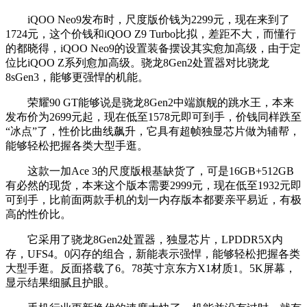
iQOO Neo9发布时，尺度版价钱为2299元，现在来到了
1724元，这个价钱和iQOO Z9 Turbo比拟，差距不大，而懂行
的都晓得，iQOO Neo9的设置装备摆设其实愈加高级，由于定
位比iQOO Z系列愈加高级。骁龙8Gen2处置器对比骁龙
8sGen3，能够更强悍的机能。
荣耀90 GT能够说是骁龙8Gen2中端旗舰的跳水王，本来
发布价为2699元起，现在低至1578元即可到手，价钱同样跌至
“冰点”了，性价比曲线飙升，它具有超帧独显芯片做为辅帮，
能够轻松把握各类大型手逛。
这款一加Ace 3的尺度版根基缺货了，可是16GB+512GB
有必然的现货，本来这个版本需要2999元，现在低至1932元即
可到手，比前面两款手机的划一内存版本都要亲平易近，有极
高的性价比。
它采用了骁龙8Gen2处置器，独显芯片，LPDDR5X内
存，UFS4。0闪存的组合，新能表示强悍，能够轻松把握各类
大型手逛。反面搭载了6。78英寸京东方X1材质1。5K屏幕，
显示结果细腻且护眼。