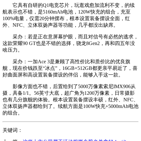
它具有自研的Q1电竞芯片，玩逛戏愈加流利不变，的续
航表示也不错，是5160mAh电池，120W快充的组合，充至
100%电量，仅需20分钟摆布，根本设置装备摆设全面，红
外、NFC、立体双扬声器等功能，几乎都没出缺席。
采办：若是正在意屏幕护眼，而且对信号有必然的逃求，
这款荣耀90 GT也是不错的选择，骁龙8Gen2，再和四五年没
啥压力。
采办：一加Ace 3是兼顾了高性价比和质价比的优良旗
舰，现在价钱跌至“冰点”，16GB+512GB都更亲平易近了，喜
好曲面屏和高设置装备摆设的伴侣，能够入手这一款。
影像方面也不错，后置给到了5000万像素索尼IMX906从
摄，具备1/1。56英寸大底，超广角为1200万像素，日常摄影
也有几分旗舰的体验。根本设置装备摆设丰硕，红外、NFC、
立体双扬声器都给到了。续航方面是100W快充+5000mAh电池
的组合。
关键词：