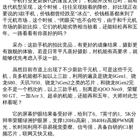
手机行业更新换代的速度太快了，机能并没有过时，就有
迭代机型呈现，这个时候，往往呈现较着的降价。好比现正在
要说的3款手机，价钱都曾经跌至“冰点”。价钱根基都来到了
千元机市场，这个时候，“闭眼买”也不会吃亏，由于和千元机
市场的新款比拟，它们的机能劣势相当较着，还能轻松再和五
年。一路看看有你喜好的吗？
采办：这款手机的拍比竞品，有更好的成像结果，摄影更
有旗舰的体验。若是日常平凡喜好摄影，对机能有高要求，就
能够优先考虑入手这一款。
虽然目前市道上出现了不少新款千元机，可是这些千元
机，良多机能都不如以上三款，利用的遍及是骁龙6Gen1、骁
龙680、天玑7050、骁龙7sGen2之类的芯片，和骁龙8Gen2完
全不是一个档次的，以上三款手机，别离是iQOO Neo9、荣耀
90 GT、一加Ace 3、超卓的机能，还能再和五年。大师对此怎
样看呢？
它的屏幕护眼结果备受好评，给到了6。7英寸的1。5K分
辩率荣耀绿洲护眼屏，支撑120Hz高刷，3840Hz高频PWM调
光，长时间利用不容易视觉委靡。信号强，具备自研的C1射
频芯片，联网又快又稳。