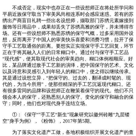
不成否定，现实中也存正在一些设想师正在将处所学问和
平易近族保守取当下审美风尚相连系时会感应迷惑。若有的苏
绣出产商盲目礼聘一些出名设想师，撷取部门苏绣元素嫁接到
服饰等日用品中，成果却丢失了苏绣高雅的保守，并未博得市
场。还有一些设想师不熟悉苏绣的保守气概，过多采用国外设
想，反而离开了中国人的审美快乐喜爱和消费习惯，拉开了保
守手工艺取通俗的距离。要想实正实现保守手工艺回复，环节
正在于将其融入人们的日常糊口中。通过付与保守手工艺品
“现代感”，使其取现代社会的审美趋向、糊口体例相顺应。好
比，某品牌通过敌手工艺新的演绎，把中国保守的艺术、文化
以及诗意和灵感引入到年轻人的糊口中，使之得以继续传承。
其是通过设想立异，“把保守的、过去的，翻译成时髦的、现
代的，为当今所用”，使那些精深的手工艺沉返现代糊口。还
有很多雷同的品牌和设想师正在鞭策着保守的现代。他们不只
领会本人的保守，还熟悉别人的保守、变化的保守和融合的保
守；同时，他们也对现代身手连结立场。
①：《保守“”手工艺“新生”现象研究以徽州砖雕“九层镂
空”身手为例》，《粉饰》，2017年第5期。
为了落实文化遗产工做，各地积极组织开展文化遗产的查