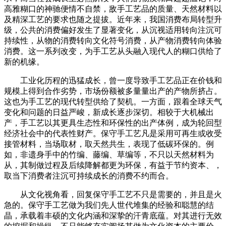
高雅糊口的神驰便情不自禁，敌手工艺品的质量、天然材料以
及精深工艺的要求也随之提拔。近年来，我国消费布局转型升
级，公共的消费偏好发生了显著变化，从沉视适用转向注沉可
持续性，从物的消费转向文化符号消费，从产物消费转向体验
消费。这一系列改变，为手工艺从头融入现代人的糊口供给了
新的机缘。
工业化历程的迅猛成长，曾一度导致手工艺品正在价钱和
规模上得到合作劣势，市场份额被多量量出产的产物所挤占。
这也为手工艺的现代转型供给了契机。一方面，跟着全球天气
变化和问题的日益严峻，新成长逐步深切。相较于大机械出
产，手工艺以其更具生态性和环保性的出产体例，成为轮回型
经济社会中的代表性财产。保守手工艺凡是采用可再生或收受
接管材料，当场取材，取天然共生，表现了低碳环保的。例
如，非遗身手中的竹编、藤编、草编等，不只以天然材料为
从，其制做过程及后续降解都更为环保，有益于节约资本、，
取当下消费者注沉可持续成长的消费不约而合。
从文化视角看，回复保守手工艺不只是需要的，并且是火
急的。保守手工艺做为我们先人世代堆集的经验和聪慧的结
晶，承载着丰硕的文化内涵和深挚的汗青底蕴。对其进行无效