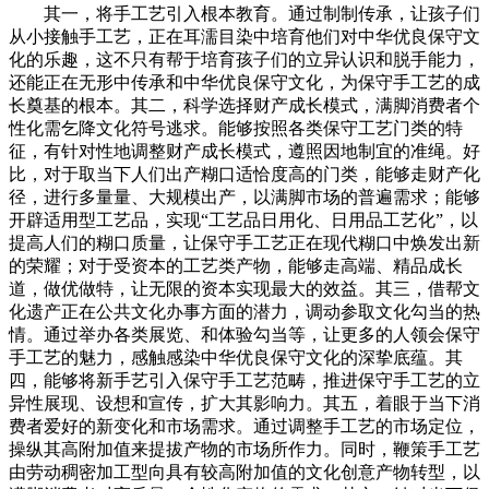
其一，将手工艺引入根本教育。通过制制传承，让孩子们
从小接触手工艺，正在耳濡目染中培育他们对中华优良保守文
化的乐趣，这不只有帮于培育孩子们的立异认识和脱手能力，
还能正在无形中传承和中华优良保守文化，为保守手工艺的成
长奠基的根本。其二，科学选择财产成长模式，满脚消费者个
性化需乞降文化符号逃求。能够按照各类保守工艺门类的特
征，有针对性地调整财产成长模式，遵照因地制宜的准绳。好
比，对于取当下人们出产糊口适恰度高的门类，能够走财产化
径，进行多量量、大规模出产，以满脚市场的普遍需求；能够
开辟适用型工艺品，实现“工艺品日用化、日用品工艺化”，以
提高人们的糊口质量，让保守手工艺正在现代糊口中焕发出新
的荣耀；对于受资本的工艺类产物，能够走高端、精品成长
道，做优做特，让无限的资本实现最大的效益。其三，借帮文
化遗产正在公共文化办事方面的潜力，调动参取文化勾当的热
情。通过举办各类展览、和体验勾当等，让更多的人领会保守
手工艺的魅力，感触感染中华优良保守文化的深挚底蕴。其
四，能够将新手艺引入保守手工艺范畴，推进保守手工艺的立
异性展现、设想和宣传，扩大其影响力。其五，着眼于当下消
费者爱好的新变化和市场需求。通过调整手工艺的市场定位，
操纵其高附加值来提拔产物的市场所作力。同时，鞭策手工艺
由劳动稠密加工型向具有较高附加值的文化创意产物转型，以