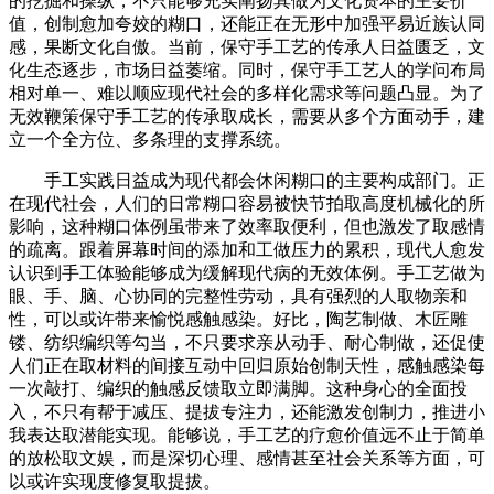
的挖掘和操纵，不只能够充实阐扬其做为文化资本的主要价
值，创制愈加夸姣的糊口，还能正在无形中加强平易近族认同
感，果断文化自傲。当前，保守手工艺的传承人日益匮乏，文
化生态逐步，市场日益萎缩。同时，保守手工艺人的学问布局
相对单一、难以顺应现代社会的多样化需求等问题凸显。为了
无效鞭策保守手工艺的传承取成长，需要从多个方面动手，建
立一个全方位、多条理的支撑系统。
手工实践日益成为现代都会休闲糊口的主要构成部门。正
在现代社会，人们的日常糊口容易被快节拍取高度机械化的所
影响，这种糊口体例虽带来了效率取便利，但也激发了取感情
的疏离。跟着屏幕时间的添加和工做压力的累积，现代人愈发
认识到手工体验能够成为缓解现代病的无效体例。手工艺做为
眼、手、脑、心协同的完整性劳动，具有强烈的人取物亲和
性，可以或许带来愉悦感触感染。好比，陶艺制做、木匠雕
镂、纺织编织等勾当，不只要求亲从动手、耐心制做，还促使
人们正在取材料的间接互动中回归原始创制天性，感触感染每
一次敲打、编织的触感反馈取立即满脚。这种身心的全面投
入，不只有帮于减压、提拔专注力，还能激发创制力，推进小
我表达取潜能实现。能够说，手工艺的疗愈价值远不止于简单
的放松取文娱，而是深切心理、感情甚至社会关系等方面，可
以或许实现度修复取提拔。