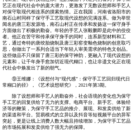
艺正在现代社会中的庞大潜力，更激发了无数设想师和手艺人
对保守取现代相连系的摸索热情。正在我国，河南省洛阳市的
南石山村同样了保守手工艺取现代设想的完满连系。做为举世
闻名的唐三彩发源地，南石山村正在传承和发扬这一保守身手
方面做出了积极的勤奋。年轻的手艺人张毅鹏即是此中的佼佼
者。他正在苦守和传承保守身手的同时，连系新型材料和工
艺，通过奇特的唐绞胎烧制及唐三彩窑变釉色烧制的创意取巧
思，创做出了一系列合适当下年轻人审美需求的特色文创品。
这些做品不只保留了唐三彩的保守神韵，更融入了现代设想的
元素和，让千年身手愈加切近现代糊口，也让非遗文化正在现
代社会中焕发出了新的朝气。
⑨王维娜：《设想付与“现代感”：保守手工艺回归现代日
常糊口的径》，《艺术设想研究》，2021年第3期。
除了设想师和手艺人的勤奋外，社会语境的变化也为保守
手工艺的回复供给了无力的支撑。电商平台、新手艺、体验经
济等的鞭策，为保守手工艺品的推介、展现、和发卖供给了新
的渠道和平台。贸易模式的立异以及抖音等短视频平台的异军
突起，更是让线上消费人数大幅且持续增加，为保守手工艺品
的市场拓展和发卖供给了强无力的保障。