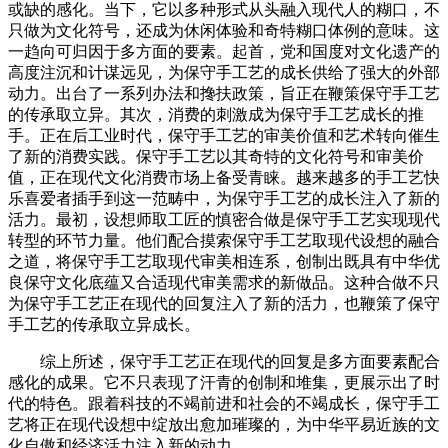
或缺的感化。当下，它以多种形式从头融入现代人的糊口，不
只做为文化符号，还成为休闲体验和奇特糊口体例的意味。这
一趋向可归因于多方面的要素。起首，党和国度对文化遗产的
高度注沉和计谋远见，为保守手工艺的成长供给了强大的外部
动力。出台了一系列办法和搀扶政策，旨正在鞭策保守手工艺
的传承取立异。其次，消费的刺激成为保守手工艺成长的推
手。正在后工业时代，保守手工艺的审美价值和艺术转向催生
了新的消费实践。保守手工艺以其奇特的文化符号和审美价
值，正在现代文化消费市场上备受青睐。越来越多的手工艺快
乐喜爱者插手到这一范畴中，为保守手工艺的成长注入了新的
活力。最初，设想师取工匠的慎密合做是保守手工艺实现现代
转型的环节力量。他们配合摸索保守手工艺取现代设想的融合
之道，将保守手工艺取现代审美相连系，创制出既具有中华优
良保守文化底蕴又合适现代审美需求的新做品。这种合做不只
为保守手工艺正在现代的回复注入了新的活力，也鞭策了保守
手工艺的传承取立异成长。
综上所述，保守手工艺正在现代的回复是多方面要素配合
感化的成果。它不只表现了汗青的创制和堆集，更展示出了时
代的特色。跟着科技的不竭前进和社会的不竭成长，保守手工
艺将正在现代设想中绽放出愈加璀璨的，为中华平易近族的文
化自傲和经济活力注入新的动力。