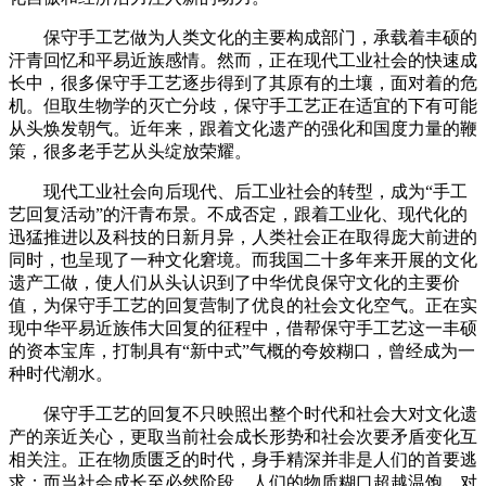
保守手工艺做为人类文化的主要构成部门，承载着丰硕的
汗青回忆和平易近族感情。然而，正在现代工业社会的快速成
长中，很多保守手工艺逐步得到了其原有的土壤，面对着的危
机。但取生物学的灭亡分歧，保守手工艺正在适宜的下有可能
从头焕发朝气。近年来，跟着文化遗产的强化和国度力量的鞭
策，很多老手艺从头绽放荣耀。
现代工业社会向后现代、后工业社会的转型，成为“手工
艺回复活动”的汗青布景。不成否定，跟着工业化、现代化的
迅猛推进以及科技的日新月异，人类社会正在取得庞大前进的
同时，也呈现了一种文化窘境。而我国二十多年来开展的文化
遗产工做，使人们从头认识到了中华优良保守文化的主要价
值，为保守手工艺的回复营制了优良的社会文化空气。正在实
现中华平易近族伟大回复的征程中，借帮保守手工艺这一丰硕
的资本宝库，打制具有“新中式”气概的夸姣糊口，曾经成为一
种时代潮水。
保守手工艺的回复不只映照出整个时代和社会大对文化遗
产的亲近关心，更取当前社会成长形势和社会次要矛盾变化互
相关注。正在物质匮乏的时代，身手精深并非是人们的首要逃
求；而当社会成长至必然阶段，人们的物质糊口超越温饱，对