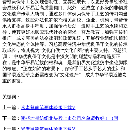
奋鞭策保守工艺实现创制性、立异性成长，以更好办事经济社
会成长和人平易近高质量糊口。此外，还成立了多级的非物质
文化遗产传承人轨制，通过多种体例为保守手工艺的传习勾当
供给支撑。这些办法包罗依托相关高校、企业、机构，帮帮传
承人群提高身手程度，加强传承后劲；激励手工艺的承继和立
异，使其更好地顺应现代社会的需求；普及教育，加强宣传和
推广；成立完美的法令律例和政策系统，开展行业组织扶植和
文化生态的全体性等。习总高度注沉中华优良保守文化的传承
取成长，将其视为“文化自傲”“文化自强”的主要支持。习总强
调：“中华优良保守文化是中汉文明的聪慧结晶和精髓所正
在，是中华平易近族的根和魂，是我们界文化激荡中坐稳脚跟
的根底。”正在如许的布景下，保守手工艺从手艺人的生计和
国平易近经济之必需改变为“文化遗产”，成为中华平易近族贵
重的财富。
关键词：
上一篇：
米老鼠简笔画体验服下载V
下一篇：
哪些才是纺织龙头股上市公司名单请收好！（附
上一篇：
米老鼠简笔画体验服下载V