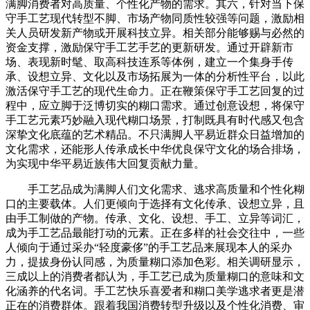
满脚消费者对高质量、个性化产物的需求。其六，针对当下保
守手工艺现代转型不脚、市场产物同质性较强等问题，激励相
关人员研发新产物或开展科技立异。相关部分能够赐与必然的
资金支撑，激励保守手工艺手艺的更新研发。通过开辟新市
场、表现新时髦、取高科技连系等体例，建立一个集身手传
承、设想立异、文化以及市场拓展为一体的分析性平台，以此
激活保守手工艺的现代生命力。正在鞭策保守手工艺回复的过
程中，应立脚于泛博切实的糊口需求。通过创意设想，将保守
手工艺元素巧妙融入现代糊口场景，打制既具有时代感又包含
深挚文化底蕴的艺术精品。不只满脚人平易近群众日益增加的
文化需求，还能形人传承成长中华优良保守文化的场合排场，
为实现中华平易近族伟大回复贡献力量。
手工艺品成为满脚人们文化需求、逃求高质量和个性化糊
口的主要载体。人们更倾向于选择有文化传承、设想立异，且
由手工制做的产物。传承、文化、设想、手工、立异等词汇，
成为手工艺品最能打动的元素。正在多样的社会交往中，一些
人倾向于通过采办“轻度豪侈”的手工艺品来展现本人的采办
力，提拔身份认同感，为质量糊口添加色彩。相关调研显示，
三成以上的消费者都认为，手工艺已成为质量糊口的意味和文
化涵养的代名词。手工艺快乐喜爱者和糊口美学逃求者更是潜
正在的消费群体。跟着我国消费转型升级以及个性化消费、审