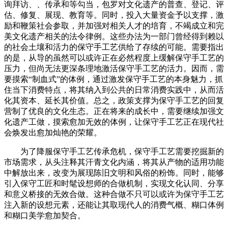
询拜访、、传承和等勾当，包罗对文化遗产的普查、登记、评
估、修复、展现、教育等。同时，投入大量资金予以支撑，激
励和鞭策社会参取，并加强对相关人才的培育，不竭成立和完
美文化遗产相关的法令律例。这些办法为一部门曾经得到赖以
的社会土壤和活力的保守手工艺供给了存续的可能。需要指出
的是，从导的虽然可以或许正在必然程度上缓解保守手工艺的
压力，但尚无法更深条理地激活保守手工艺的活力。因而，需
要摸索“制血式”的体例，通过激发保守手工艺的本身魅力，抓
住当下消费特点，将其纳入到公共的日常消费实践中，从而活
化其资本、延长其价值。总之，政策支撑为保守手工艺的回复
营制了优良的文化生态。正在将来的成长中，需要继续加强文
化遗产工做，摸索愈加无效的体例，让保守手工艺正在现代社
会焕发出愈加灿艳的荣耀。
为了降服保守手工艺传承危机，保守手工艺需要挖掘新的
市场需求，从头注释其汗青文化内涵，将其从产物的适用功能
中解放出来，改变为展现陈旧文明和风俗的粉饰。同时，能够
引入保守工匠和时髦设想师的合做机制，实现文化认同、分享
和意义桥接的无效合做。这种合做不只可以或许为保守手工艺
注入新的设想元素，还能让其取现代人的消费气概、糊口体例
和糊口美学愈加契合。