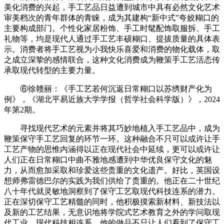
美化消费的兴起，手工艺品日益遭到城市中具有必然文化艺术
审美档次的青年群体的青睐，成为其建构“新中式”夸姣糊口的
主要构成部门。个性化家居粉饰、手工时髦配饰取服拆、手工
礼物等，均是现代人通过手工艺丰硕糊口、提拔质量的具体表
示。消费者将手工艺视为小我快乐喜爱和消费的物化载体，取
之成立深挚的感情联合，这种文化消费成为鞭策手工艺活态传
承取现代转型的主要力量。
⑥徐赣丽：《手工艺若何沉返日常糊口以苏绣财产化为
例》，《湖北平易近族大学学报（哲学社会科学版）》，2024
年第2期。
寻找现代艺术的元素并将其巧妙地植入手工艺品中，成为
鞭策保守手工艺回复的环节一环。这种融合不只可以或许让手
工艺产物的思惟内涵得以正在现代社会中延续，更可以或许让
人们正在日常糊口中曲不雅地感遭到中华优良保守文化的魅
力，从而愈加采取和珍爱这些贵重的文化遗产。好比，英国设
想师弗雷德巴尔的实践为我们供给了贵重的。他正在二十世纪
八十年代就灵敏地洞察到了保守工艺取现代科技连系的潜力。
正在深切保守工艺精髓的同时，他积极摸索新材料、新技法以
及新的工艺结果，无意识地将学院式艺术教育之外的学问取现
代工业、现代科技相连系。他的做品不只让人们看到了保守工