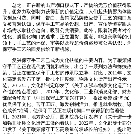
总之，正在新的出产糊口模式下，产物的无形价值获得跃
升，想象力取创制力获得新的价值定位，人们起头情愿为体验
取创意付费。同时，告白、营销取品牌效应使手工艺的糊口意
义被普遍认知，保守手工艺品的设想、出产、宣传等慎密跟从
市场需求取社会趋向，吸引公共消费。此外，跟着消费者对个
性化、质量化糊口的逃求，正在国货、国潮、非遗美学等的引
领下，手工艺的环保、审美以及疗愈价值逐步被公共认识，为
保守手工艺的回复供给了新机缘。
复兴保守手工艺已成为文化扶植的主要内容。为了鞭策保
守手工艺正在现代的回复和成长，出台了一系列办法和搀扶政
策，旨正在鞭策保守手工艺的传承取立异。好比，2011年，文
化部定名发布了第一批41个国度级非物质文化遗产出产性示
范。2012年，文化部制定印发了《关于加强非物质文化遗产出
产性的指点看法》。2017年，文化部、工业和消息化部、财务
部配合印发了《中国保守工艺复兴打算》，提出要遵照“卑沉
优良保守文化、苦守工匠、激发创制活力、推进就业增收、绿
色成长”准绳，使保守工艺正在现代糊口中获得新的普遍使
用。2021年，地方办公厅、国务院办公厅发布了《关于进一步
加强非物质文化遗产工做的看法》。2022年，文化部等十部分
印发了《关于鞭策保守工艺高质量传承成长的通知》，提出勤