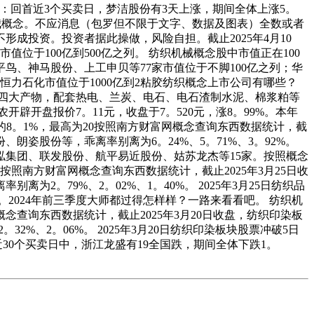
397）：回首近3个买卖日，梦洁股份有3天上涨，期间全体上涨5。
者小我概念。不应消息（包罗但不限于文字、数据及图表）全数或者
成投资。投资者据此操做，风险自担。截止2025年4月10
位于100亿到500亿之列。 纺织机械概念股中市值正在100
承平鸟、神马股份、上工申贝等77家市值位于不脚100亿之列；华
；恒力石化市值位于1000亿到2粘胶纺织概念上市公司有哪些？
纱四大产物，配套热电、兰炭、电石、电石渣制水泥、棉浆粕等
农开辟开盘报价7。11元，收盘于7。520元，涨8。99%。本年
1年的8。1%，最高为20按照南方财富网概念查询东西数据统计，截
朗姿股份等，乖离率别离为6。24%、5。71%、3。92%。
锦泓集团、联发股份、航平易近股份、姑苏龙杰等15家。按照概念
按照南方财富网概念查询东西数据统计，截止2025年3月25日收
。79%、2。02%、1。40%。 2025年3月25日纺织品
。2024年前三季度大师都过得怎样样？一路来看看吧。 纺织机
富网概念查询东西数据统计，截止2025年3月20日收盘，纺织印染板
%、2。06%。 2025年3月20日纺织印染板块股票冲破5日
近30个买卖日中，浙江龙盛有19全国跌，期间全体下跌1。