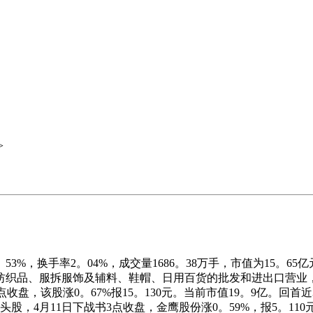
>
53%，换手率2。04%，成交量1686。38万手，市值为15
织品、服拆服饰及辅料、鞋帽、日用百货的批发和进出口营业，纺
至15点收盘，该股涨0。67%报15。130元。当前市值19。9亿。
：龙头股，4月11日下战书3点收盘，金鹰股份涨0。59%，报5。110