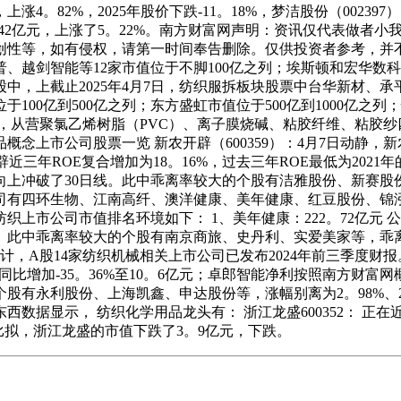
，上涨4。82%，2025年股价下跌-11。18%，梦洁股份（002
了1。42亿元，上涨了5。22%。南方财富网声明：资讯仅代表做
性等，如有侵权，请第一时间奉告删除。仅供投资者参考，并不形
剑智能等12家市值位于不脚100亿之列；埃斯顿和宏华数科市值
个股中，上截止2025年4月7日，纺织服拆板块股票中台华新材、
100亿到500亿之列；东方盛虹市值位于500亿到1000亿之列
，从营聚氯乙烯树脂（PVC）、离子膜烧碱、粘胶纤维、粘胶
概念上市公司股票一览 新农开辟（600359）：4月7日动静，新
开辟近三年ROE复合增加为18。16%，过去三年ROE最低为202
价向上冲破了30日线。此中乖离率较大的个股有洁雅股份、新赛股份、
市公司有四环生物、江南高纤、澳洋健康、美年健康、红豆股份、
上市公司市值排名环境如下： 1、美年健康：222。72亿元 公
中乖离率较大的个股有南京商旅、史丹利、实爱美家等，乖离率别离为2
，A股14家纺织机械相关上市公司已发布2024年前三季度财报
度营收同比增加-35。36%至10。6亿元；卓郎智能净利按照南方财
永利股份、上海凯鑫、申达股份等，涨幅别离为2。98%、2。32
据显示， 纺织化学用品龙头有： 浙江龙盛600352： 正在
前比拟，浙江龙盛的市值下跌了3。9亿元，下跌。