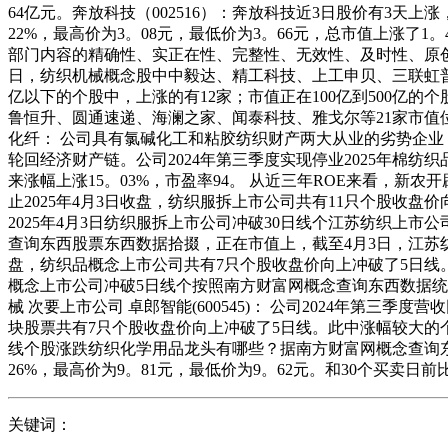
64亿元。奔放科技（002516）：奔放科技近3日股价有3天上涨
22%，最高价为3。08元，最低价为3。66元，总市值上涨
部门内容的精确性、实正在性、完整性、无效性、及时性、原创
日，纺织机械概念股中中毅达、精工科技、上工申贝、三联虹普、越
亿以下的个股中，上涨的有12家；市值正在100亿到500亿的
鲁恒升、圆通速递、海澜之家、闻泰科技、雅戈尔等21家市值位于
化纤： 公司具有氯碱化工和粘胶纺织财产两大从业的劣势企业
轮回经济财产链。公司2024年第三季度实现停业2025年棉纺织品
来涨幅上涨15。03%，市盈率94。 从近三年ROE来看，新农
止2025年4月3日收盘，纺织服拆上市公司共有11只个股收盘
2025年4月3日纺织服拆上市公司冲破30日线个江苏纺织上
查询东西股票东西数据拾掇，正在市值上，截至4月3日，江苏纺织
盘，纺织品概念上市公司共有7只个股收盘价向上冲破了5日线。此
概念上市公司冲破5日线个按照南方财富网概念查询东西数据统计
械 次要上市公司 卓郎智能(600545)： 公司2024年第三季
块股票共有7只个股收盘价向上冲破了5日线。此中涨幅较大的个股有
线个股涨跌纺织化学用品龙头有哪些？据南方财富网概念查询东西数
26%，最高价为9。81元，最低价为9。62元。和30个买卖日
关键词：