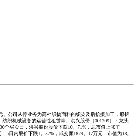
。65亿元。公司从停业务为高档织物面料的织染及后拾掇加工，服拆
织机械设备的运营性租赁等。洪兴股份（001209）：龙头
回首近30个买卖日，洪兴股份股价下跌10。71%，总市值上涨了
元；5日内股价下跌1。37%，成交额1829。17万元，市值为18。